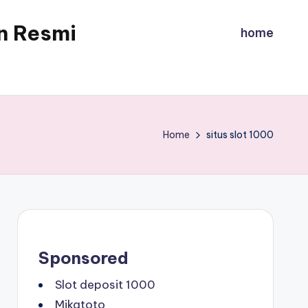
n Resmi
home
Home
situs slot 1000
Sponsored
Slot deposit 1000
Mikatoto