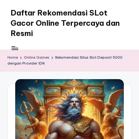
Daftar Rekomendasi SLot
Skip
to
Gacor Online Terpercaya dan
content
Resmi
Home
Online Games
Rekomendasi Situs Slot Deposit 5000
dengan Provider IDN