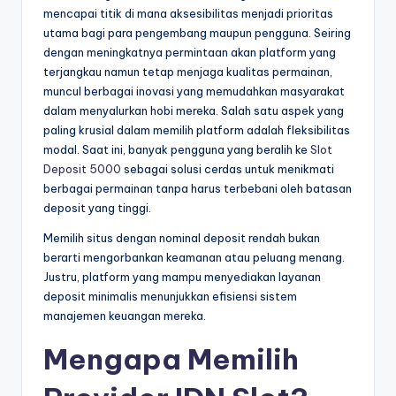
mencapai titik di mana aksesibilitas menjadi prioritas
utama bagi para pengembang maupun pengguna. Seiring
dengan meningkatnya permintaan akan platform yang
terjangkau namun tetap menjaga kualitas permainan,
muncul berbagai inovasi yang memudahkan masyarakat
dalam menyalurkan hobi mereka. Salah satu aspek yang
paling krusial dalam memilih platform adalah fleksibilitas
modal. Saat ini, banyak pengguna yang beralih ke
Slot
Deposit 5000
sebagai solusi cerdas untuk menikmati
berbagai permainan tanpa harus terbebani oleh batasan
deposit yang tinggi.
Memilih situs dengan nominal deposit rendah bukan
berarti mengorbankan keamanan atau peluang menang.
Justru, platform yang mampu menyediakan layanan
deposit minimalis menunjukkan efisiensi sistem
manajemen keuangan mereka.
Mengapa Memilih