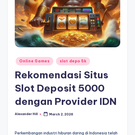
Posted
Online Games
slot depo 5k
in
Rekomendasi Situs
Slot Deposit 5000
dengan Provider IDN
Alexander Hill
March 2, 2026
Posted
by
Perkembangan industri hiburan daring di Indonesia telah